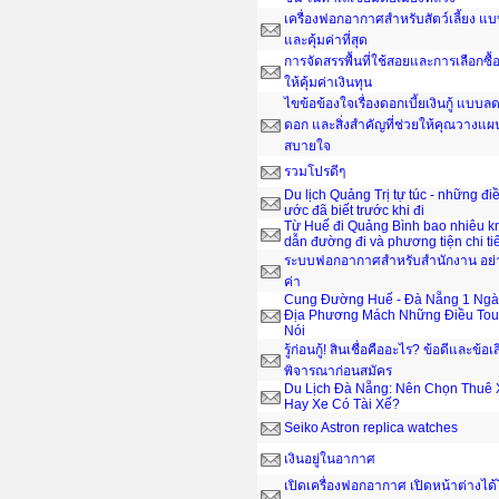
เครื่องฟอกอากาศสำหรับสัตว์เลี้ยง แ
และคุ้มค่าที่สุด
การจัดสรรพื้นที่ใช้สอยและการเลือกซื
ให้คุ้มค่าเงินทุน
ไขข้อข้องใจเรื่องดอกเบี้ยเงินกู้ แบบ
ดอก และสิ่งสำคัญที่ช่วยให้คุณวางแผ
สบายใจ
รวมโปรดีๆ
Du lịch Quảng Trị tự túc - những đi
ước đã biết trước khi đi
Từ Huế đi Quảng Bình bao nhiêu 
dẫn đường đi và phương tiện chi tiế
ระบบฟอกอากาศสำหรับสำนักงาน อย่าง
ค่า
Cung Đường Huế - Đà Nẵng 1 Ngà
Địa Phương Mách Những Điều Tou
Nói
รู้ก่อนกู้! สินเชื่อคืออะไร? ข้อดีและข้อเ
พิจารณาก่อนสมัคร
Du Lịch Đà Nẵng: Nên Chọn Thuê 
Hay Xe Có Tài Xế?
Seiko Astron replica watches
เงินอยู่ในอากาศ
เปิดเครื่องฟอกอากาศ เปิดหน้าต่างได