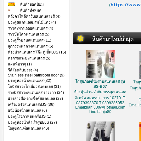
https://www.
สินค้ายอดนิยม
(
สินค้าทั้งหมด
หลังคาโพลีคาร์บอเนตหลายสี (4)
ประตูสแตนเลสผสมไม้แดง (4)
ราวสะพานลอยสแตนเลส (4)
ราวบันไดวนสแตนเลส (5)
ประตูรั้วบ้านสแตนเลส (11)
ลูกกรงหน่าต่างสแตนเลส (6)
ห้องน้ำสแตนเลส โต๊ะ ตู้ ชั้นBJS (15)
คอกรถกระบะสแตนเลส (5)
แผนที่บรรจุ (1)
วีดีโอคลิปบรรจุ (4)
Stainless steel bathroom door (9)
ประตูห้องน้ำสแตนเลส (32)
โถสุขภัณฑ์นั่งราบสแตนเลส รุ่น
โถส
โถปัสสาวะโถเดี่ยวสแตนเลส (31)
SS-B07
โถสุข
ห้างหุ้นส่วน จำกัด บรรจุสเตนเลส
รางปัสสาวะสแตนเลส รางยาว (24)
จังหวัด สมุทรปราการ 10270 T-
อ่างล้างมือ-อ่างซิ้งค์สแตนเลส (23)
โ
0879393870 T-0899285052
เครื่องครัวสแตนเลสBJS (36)
Email:
Email:banju80@Hotmail.com
ผนังห้องน้ำสแตนเลส (6)
Line:banju80
ประตูโรงภาพยนตร์BJS (1)
ประตูห้องน้ำสำเร็จรูปBJS (27)
โถสุขภัณฑ์สแตนเลส (46)