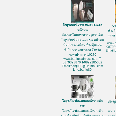
โถสุขภัณฑ์ฝารองนั่งสแตนเลส
ปร
หน้ามน
ห้างห
อัพเกรดใหม่ทรงสวยหรูกว่าเดิม
นเลส 
โถสุขภัณฑ์สแตนเลส รุ่น-หน้ามน
www.b
ปุ่มกดทรงเหลี่ยม ห้างหุ้นส่วน
08793
จำกัด บรรจุสเตนเลส จังหวัด
Email:
สมุทรปราการ 10270
www.banjustainless.com T-
0879393870 T-0899285052
Email:banju80@Hotmail.com
Line:banju80
โถสุขภัณฑ์สแตนเลสนั่งราบตัก
ประตู
ราด
โถสุขภัณฑ์สแตนเลสนั่งราบตัก
ห้างห
ราด ห้างหุ้นส่วน จำกัด บรรจุสเต