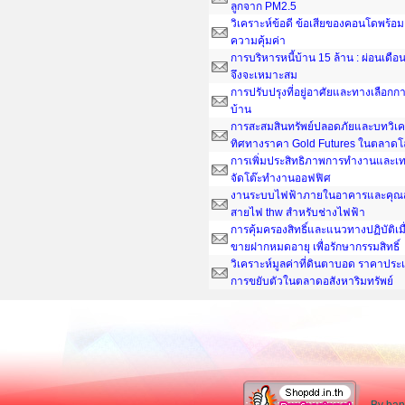
ลูกจาก PM2.5
วิเคราะห์ข้อดี ข้อเสียของคอนโดพร้อมอยู
ความคุ้มค่า
การบริหารหนี้บ้าน 15 ล้าน : ผ่อนเดือ
จึงจะเหมาะสม
การปรับปรุงที่อยู่อาศัยและทางเลือกกา
บ้าน
การสะสมสินทรัพย์ปลอดภัยและบทวิเค
ทิศทางราคา Gold Futures ในตลาดโ
การเพิ่มประสิทธิภาพการทำงานและเ
จัดโต๊ะทํางานออฟฟิศ
งานระบบไฟฟ้าภายในอาคารและคุณส
สายไฟ thw สำหรับช่างไฟฟ้า
การคุ้มครองสิทธิ์และแนวทางปฏิบัติเม
ขายฝากหมดอายุ เพื่อรักษากรรมสิทธิ์
วิเคราะห์มูลค่าที่ดินตาบอด ราคาประ
การขยับตัวในตลาดอสังหาริมทรัพย์