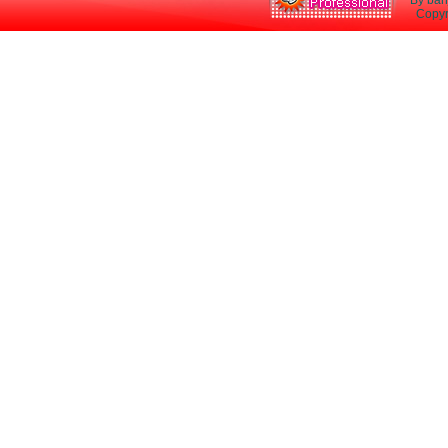
By ban
Copyri