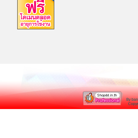
By ban
Copyri