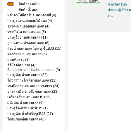
สินค้ายอดนิยม
จากวัสดุอื่นๆ
สินค้าทั้งหมด
จำนวนผู้เข้าชม
หลังคาโพลีคาร์บอเนตหลายสี (4)
คน
ประตูสแตนเลสผสมไม้แดง (4)
ราวสะพานลอยสแตนเลส (4)
ราวบันไดวนสแตนเลส (5)
ประตูรั้วบ้านสแตนเลส (11)
ลูกกรงหน่าต่างสแตนเลส (6)
ห้องน้ำสแตนเลส โต๊ะ ตู้ ชั้นBJS (15)
คอกรถกระบะสแตนเลส (5)
แผนที่บรรจุ (1)
วีดีโอคลิปบรรจุ (4)
Stainless steel bathroom door (9)
ประตูห้องน้ำสแตนเลส (32)
โถปัสสาวะโถเดี่ยวสแตนเลส (31)
รางปัสสาวะสแตนเลส รางยาว (24)
อ่างล้างมือ-อ่างซิ้งค์สแตนเลส (23)
เครื่องครัวสแตนเลสBJS (36)
ผนังห้องน้ำสแตนเลส (6)
ประตูโรงภาพยนตร์BJS (1)
ประตูห้องน้ำสำเร็จรูปBJS (27)
โถสุขภัณฑ์สแตนเลส (46)