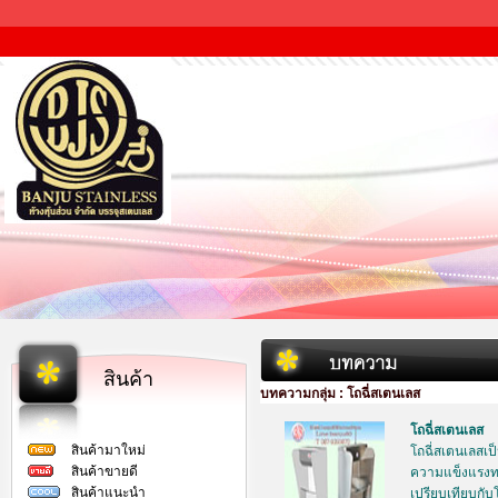
สินค้า
บทความกลุ่ม : โถฉี่สเตนเลส
โถฉี่สเตนเลส
สินค้ามาใหม่
โถฉี่สเตนเลสเป็น
สินค้าขายดี
ความแข็งแรง
สินค้าแนะนำ
เปรียบเทียบกับโ